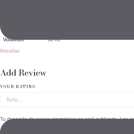
correctora y preventiva de las manchas. Gracias a su fórmu
tipos de piel, incluso sensibles.
Información Adicional
Volumen
30 ml
Reseñas
Add Review
YOUR RATING
Tu dirección de correo electrónico no será publicada.
Los c