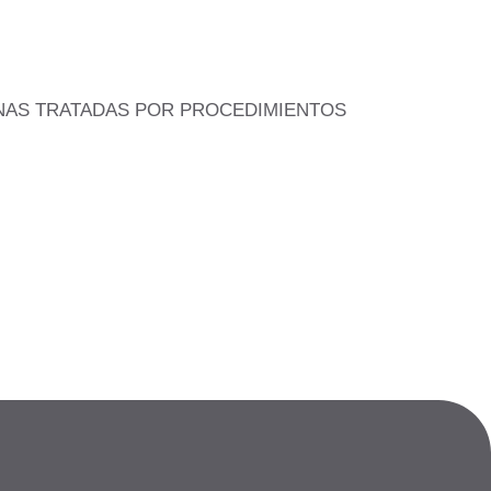
ONAS TRATADAS POR PROCEDIMIENTOS
 natural, con VITAMINA C y filtros UV para una acción