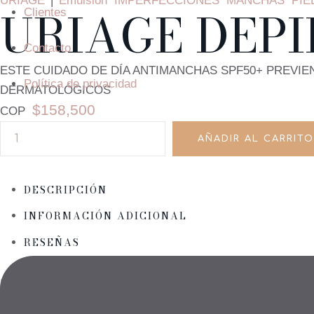
URIAGE
|
Emulsión
IMPERFECCIONES
MANCHAS
PIE
URIAGE DEPI
Clientes
Contacto
ESTE CUIDADO DE DÍA ANTIMANCHAS SPF50+ PREVI
Política de privacidad
DERMATOLÓGICOS
$
158,500
COP
AÑADIR AL CARRITO
DESCRIPCIÓN
INFORMACIÓN ADICIONAL
RESEÑAS
Descripción
Este producto de cuidado facial combina una fórmula base