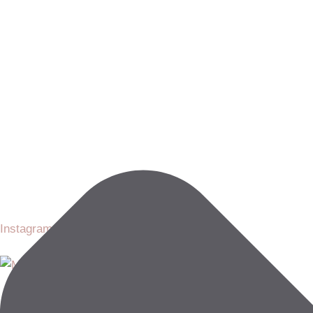
Instagram @dramayralondono
Dra Mayra