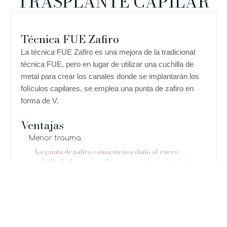
TRASPLANTE CAPILAR
Técnica FUE Zafiro
La técnica FUE Zafiro es una mejora de la tradicional
técnica FUE, pero en lugar de utilizar una cuchilla de
metal para crear los canales donde se implantarán los
folículos capilares, se emplea una punta de zafiro en
forma de V.
Ventajas
Menor trauma
La punta de zafiro causa menos daño al cuero
cabelludo, lo que resulta en una cicatrización más
rápida y menos sangrado.
Canales más precisos
Los canales creados con la punta de zafiro son más
pequeños y precisos, lo que permite una mejor