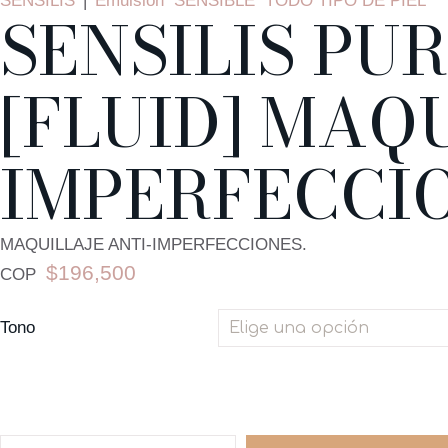
SENSILIS
|
Emulsión
SENSIBLE
TODO TIPO DE PIEL
SENSILIS PU
[FLUID] MAQ
IMPERFECCI
MAQUILLAJE ANTI-IMPERFECCIONES.
$
196,500
COP
Tono