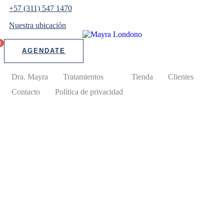
+57 (311) 547 1470
Nuestra ubicación
Dra
Tra
0
AGENDATE
Tie
Cli
Con
Dra. Mayra
Tratamientos
Tienda
Clientes
Pol
Contacto
Política de privacidad