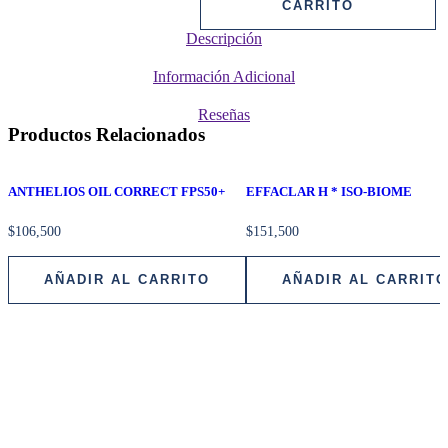
C
CARRITO
10
Descripción
cantidad
Información Adicional
Reseñas
Productos Relacionados
ANTHELIOS OIL CORRECT FPS50+
EFFACLAR H * ISO-BIOME
$
106,500
$
151,500
AÑADIR AL CARRITO
AÑADIR AL CARRITO