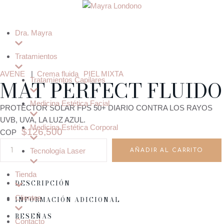
Dra. Mayra
Tratamientos
AVENE 
|
Crema fluida
PIEL MIXTA
MAT PERFECT FLUIDO
Tratamientos Capilares
Medicina Estética Facial
PROTECTOR SOLAR FPS 50+ DIARIO CONTRA LOS RAYOS
UVB, UVA, LA LUZ AZUL.
Medicina Estética Corporal
$
126,500
COP
Tecnología Laser
AÑADIR AL CARRITO
Tienda
DESCRIPCIÓN
Clientes
INFORMACIÓN ADICIONAL
RESEÑAS
Contacto