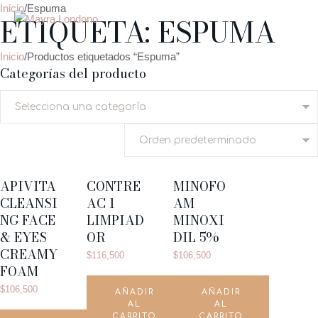
Inicio
/
Espuma
ETIQUETA:
ESPUMA
Inicio
/
Productos etiquetados “Espuma”
Categorías del producto
APIVITA
CONTRE
MINOFO
CLEANSI
AC 1
AM
NG FACE
LIMPIAD
MINOXI
& EYES
OR
DIL 5%
CREAMY
$
116,500
$
106,500
FOAM
$
106,500
AÑADIR
AÑADIR
AL
AL
CARRITO
CARRITO